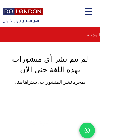
الحل الشامل لرواد الأعمال
المدونة
لم يتم نشر أي منشورات
بهذه اللغة حتى الآن
بمجرد نشر المنشورات، ستراها هنا.
Do London Ltd
17 Hanover Square, London, W1S 1BN
© حقوق الطبع والنشر 2020 DoLondon Ltd. جميع الحقوق محفوظة.
رقم الشركة
11882569